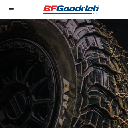
Go to page content
Go to page navigation