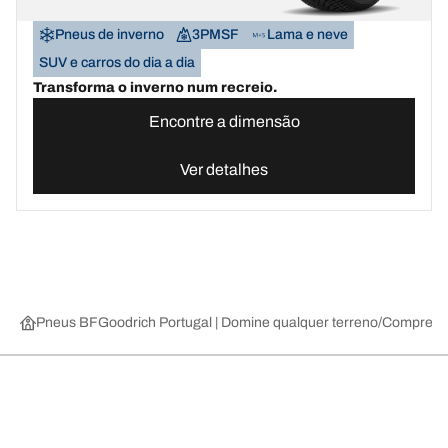
Pneus de inverno
3PMSF
Lama e neve
SUV e carros do dia a dia
Transforma o inverno num recreio.
Encontre a dimensão
Ver detalhes
Pneus BFGoodrich Portugal | Domine qualquer terreno
Compre pn