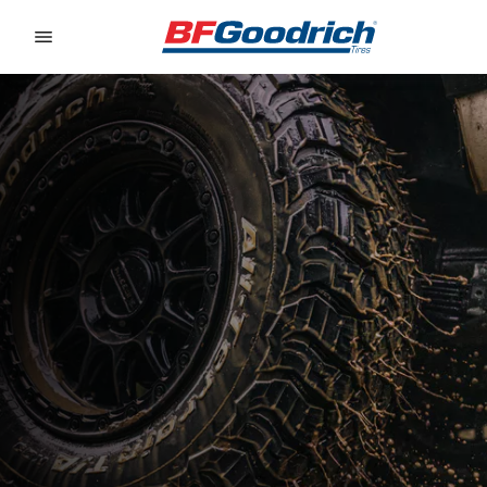
Go to page content
Go to page navigation