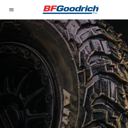
Go to page content
Go to page navigation