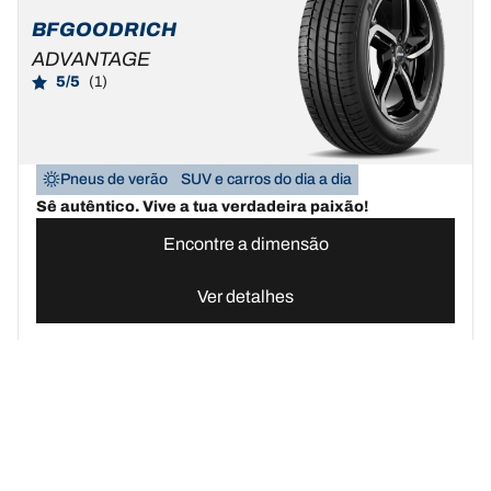
BFGOODRICH
ADVANTAGE
5/5
(1)
Pneus de verão
SUV e carros do dia a dia
Sê autêntico. Vive a tua verdadeira paixão!
Encontre a dimensão
Ver detalhes
Pneus BFGoodrich Portugal | Domine qualquer terreno
Compre pn