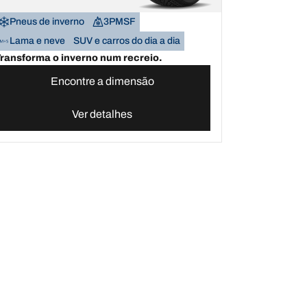
Pneus de inverno
3PMSF
Lama e neve
SUV e carros do dia a dia
ransforma o inverno num recreio.
Encontre a dimensão
Ver detalhes
contra os teus pneus BFGoodrich
Ajuda e suporte