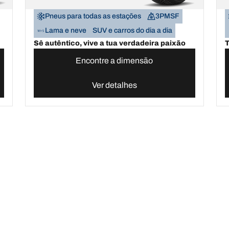
Pneus para todas as estações
3PMSF
Lama e neve
SUV e carros do dia a dia
Sê autêntico, vive a tua verdadeira paixão
T
Encontre a dimensão
Ver detalhes
erreno
Compre pneus online por estação do ano, categoria ou gama
En
últimas inovações
Somos a BFGoodrich
A sua configuração