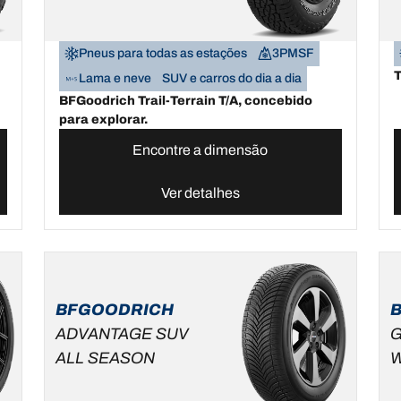
Pneus para todas as estações
3PMSF
T
Lama e neve
SUV e carros do dia a dia
BFGoodrich Trail-Terrain T/A, concebido
para explorar.
Encontre a dimensão
Ver detalhes
BFGOODRICH
ADVANTAGE SUV
G
ALL SEASON
W