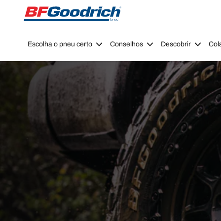
Go to page content
Go to page navigation
Escolha o pneu certo
Conselhos
Descobrir
Col