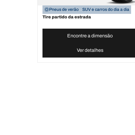
Pneus de verão
SUV e carros do dia a dia
Tire partido da estrada
Encontre a dimensão
Ver detalhes
Pneus BFGoodrich Portugal | Domine qualquer t
Escolha o pneu certo
As nossas 