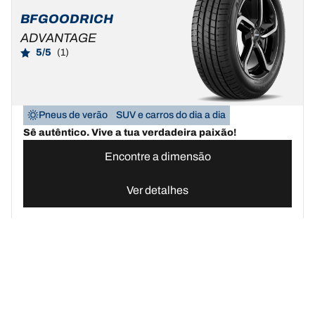
BFGOODRICH
ADVANTAGE
5/5
(1)
Pneus de verão
SUV e carros do dia a dia
Sê autêntico. Vive a tua verdadeira paixão!
Encontre a dimensão
Ver detalhes
Pneus BFGoodrich Portugal | Domine qualquer terreno
Compre pn