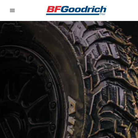
Go to page content
Go to page navigation