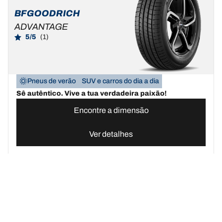
BFGOODRICH
ADVANTAGE
5/5
(1)
Pneus de verão
SUV e carros do dia a dia
Sê autêntico. Vive a tua verdadeira paixão!
Encontre a dimensão
Ver detalhes
Pneus BFGoodrich Portugal | Domine qualquer terreno
Compre pn