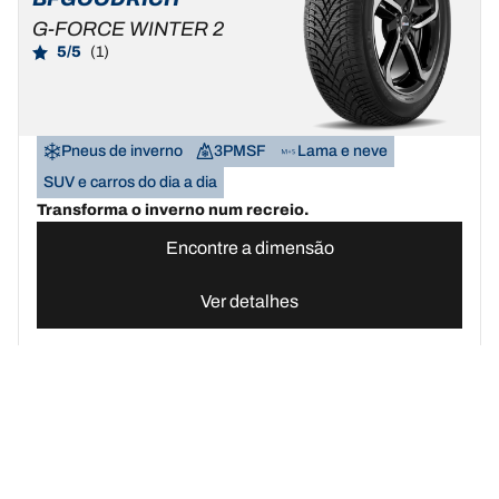
G-FORCE WINTER 2
5/5
(1)
Pneus de inverno
3PMSF
Lama e neve
SUV e carros do dia a dia
Transforma o inverno num recreio.
Encontre a dimensão
Ver detalhes
Pneus BFGoodrich Portugal | Domine qualquer terreno
Compre pn