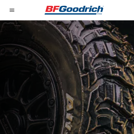
Go to page content
Go to page navigation