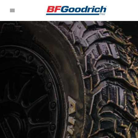
Go to page content
Go to page navigation