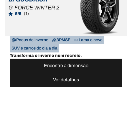
G-FORCE WINTER 2
5/5
(1)
Pneus de inverno
3PMSF
Lama e neve
SUV e carros do dia a dia
Transforma o inverno num recreio.
Encontre a dimensão
Ver detalhes
Pneus BFGoodrich Portugal | Domine qualquer terreno
Compre pn