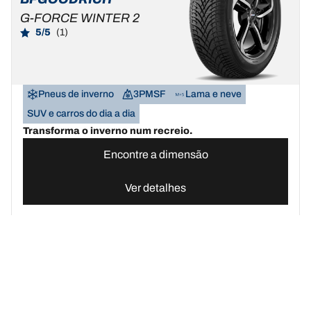
G-FORCE WINTER 2
5/5
(1)
Pneus de inverno
3PMSF
Lama e neve
SUV e carros do dia a dia
Transforma o inverno num recreio.
Encontre a dimensão
Ver detalhes
Pneus BFGoodrich Portugal | Domine qualquer terreno
Compre pn