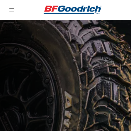
Go to page content
Go to page navigation