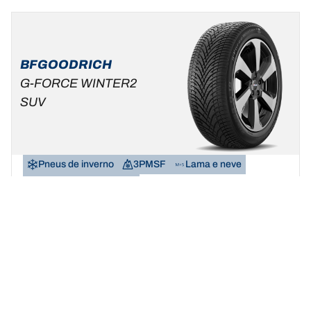
BFGOODRICH
G-FORCE WINTER2
SUV
Pneus de inverno
3PMSF
Lama e neve
SUV e carros do dia a dia
Transforma o inverno num recreio.
Encontre a dimensão
Ver detalhes