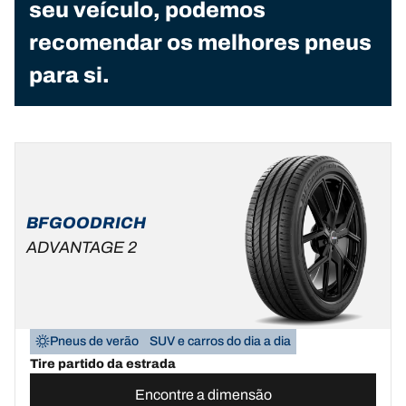
seu veículo, podemos
recomendar os melhores pneus
para si.
BFGOODRICH
ADVANTAGE 2
Pneus de verão
SUV e carros do dia a dia
Tire partido da estrada
Encontre a dimensão