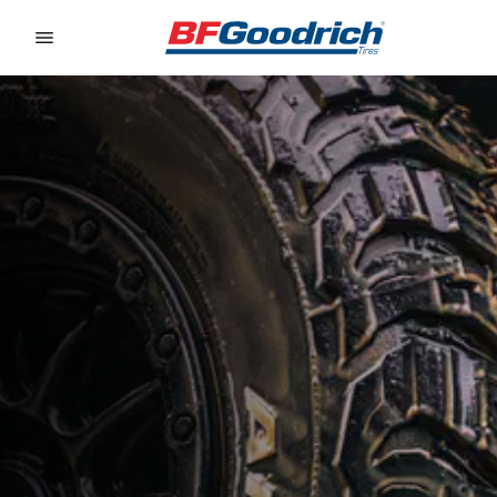
Go to page content
Go to page navigation