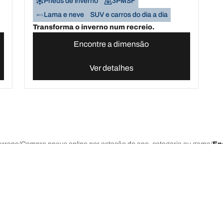
Pneus de inverno
3PMSF
Lama e neve
SUV e carros do dia a dia
Transforma o inverno num recreio.
Encontre a dimensão
Ver detalhes
erreno
Compre pneus online por estação do ano, categoria ou gama
En
últimas inovações
Somos a BFGoodrich
A sua configuração
l-Terrain T/A KO3
A nossa história