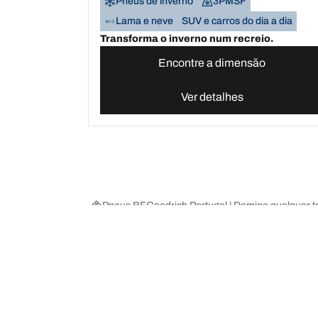
Pneus de inverno
3PMSF
Lama e neve
SUV e carros do dia a dia
Transforma o inverno num recreio.
Encontre a dimensão
Ver detalhes
Pneus BFGoodrich Portugal | Domine qualquer t
Escolha o pneu certo
As nossas 
Encontre os pneus adequados para si
BFGoodrich Al