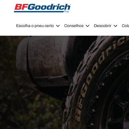
Go to page content
Go to page navigation
Escolha o pneu certo
Conselhos
Descobrir
Col