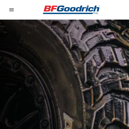
Go to page content
Go to page navigation