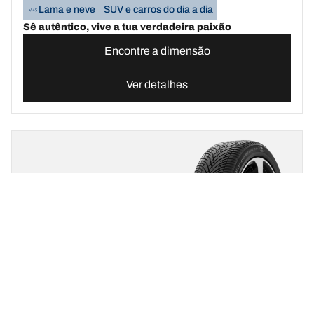
Lama e neve
SUV e carros do dia a dia
Sê autêntico, vive a tua verdadeira paixão
Encontre a dimensão
Ver detalhes
BFGOODRICH
G-FORCE WINTER2
SUV
Pneus de inverno
3PMSF
Lama e neve
SUV e carros do dia a dia