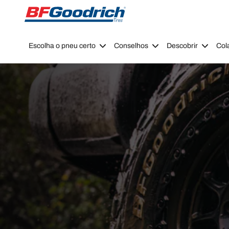
Go to page content
Go to page navigation
Escolha o pneu certo
Conselhos
Descobrir
Col