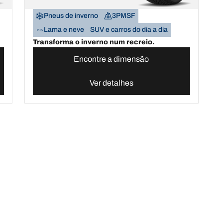
Pneus de inverno
3PMSF
Lama e neve
SUV e carros do dia a dia
Transforma o inverno num recreio.
Encontre a dimensão
Ver detalhes
erreno
Compre pneus online por estação do ano, categoria ou gama
En
últimas inovações
Somos a BFGoodrich
A sua configuração