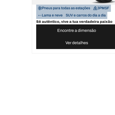
Pneus para todas as estações
3PMSF
Lama e neve
SUV e carros do dia a dia
Sê autêntico, vive a tua verdadeira paixão
Encontre a dimensão
Ver detalhes
Pneus BFGoodrich Portugal | Domine qualquer t
Escolha o pneu certo
As nossas 