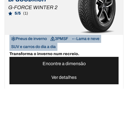
G-FORCE WINTER 2
5/5
(1)
Pneus de inverno
3PMSF
Lama e neve
SUV e carros do dia a dia
Transforma o inverno num recreio.
Encontre a dimensão
Ver detalhes
Pneus BFGoodrich Portugal | Domine qualquer terreno
Compre pn