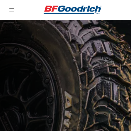
Go to page content
Go to page navigation