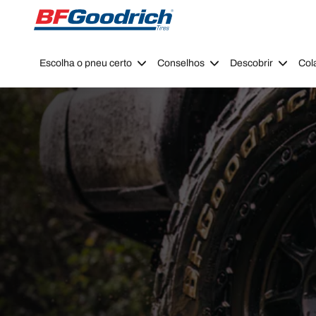
Go to page content
Go to page navigation
Escolha o pneu certo
Conselhos
Descobrir
Col