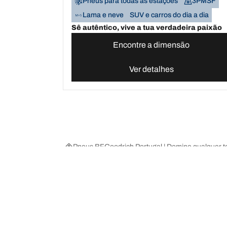
Pneus para todas as estações
3PMSF
Lama e neve
SUV e carros do dia a dia
Sê autêntico, vive a tua verdadeira paixão
Encontre a dimensão
Ver detalhes
Pneus BFGoodrich Portugal | Domine qualquer t
Escolha o pneu certo
As nossas 
Encontre os pneus adequados para si
BFGoodrich Al