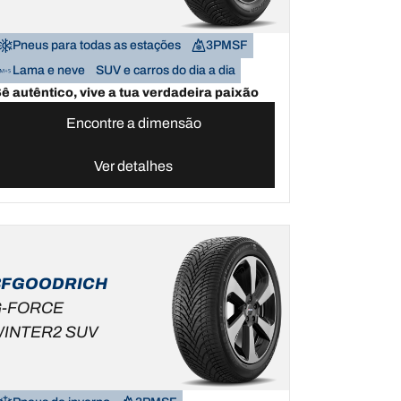
Pneus para todas as estações
3PMSF
Lama e neve
SUV e carros do dia a dia
ê autêntico, vive a tua verdadeira paixão
Encontre a dimensão
Ver detalhes
BFGOODRICH
-FORCE
INTER2 SUV