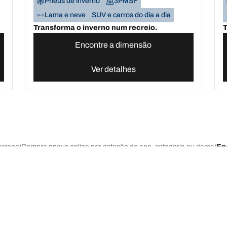
Pneus de inverno
3PMSF
Lama e neve
SUV e carros do dia a dia
Transforma o inverno num recreio.
T
Encontre a dimensão
Ver detalhes
erreno
Compre pneus online por estação do ano, categoria ou gama
En
últimas inovações
Somos a BFGoodrich
A sua configuração
l-Terrain T/A KO3
A nossa história