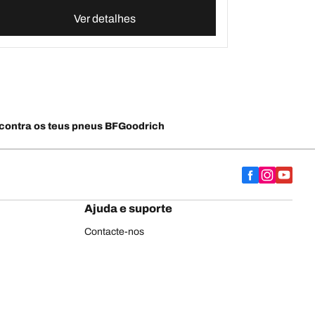
Ver detalhes
contra os teus pneus BFGoodrich
Ajuda e suporte
Contacte-nos
Conselhos
Etiqueta europeia de pneus
BFGoodrich para pneus de camião