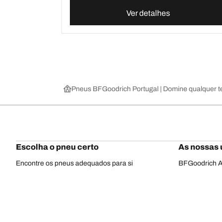
Ver detalhes
Pneus BFGoodrich Portugal | Domine qualquer t
Escolha o pneu certo
As nossas 
Encontre os pneus adequados para si
BFGoodrich Al
Pneus 4x4/todo-o-terreno
BFGoodrich Tra
Pneus para estrada, carros e SUV
BFGoodrich M
Navegar por construtor
BFGoodrich A
Navegar por gama
BFGoodrich 