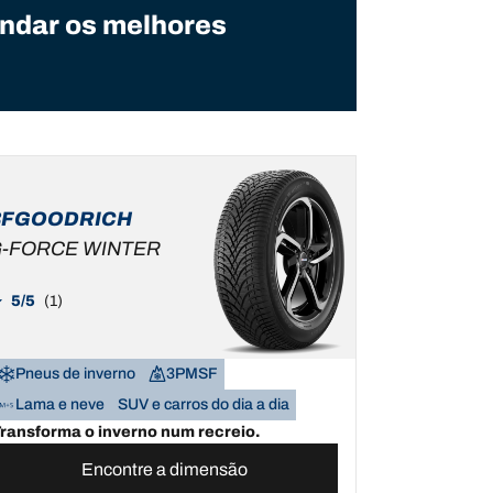
ndar os melhores
BFGOODRICH
-FORCE WINTER
5/5
(1)
Pneus de inverno
3PMSF
Lama e neve
SUV e carros do dia a dia
ransforma o inverno num recreio.
Encontre a dimensão