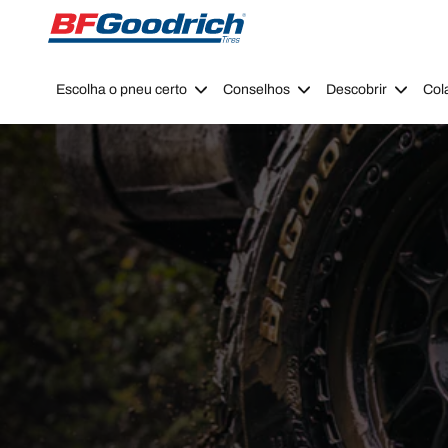
Go to page content
Go to page navigation
Escolha o pneu certo
Conselhos
Descobrir
Col