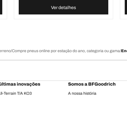
Ver detalhes
erreno
Compre pneus online por estação do ano, categoria ou gama
En
últimas inovações
Somos a BFGoodrich
l-Terrain T/A KO3
A nossa história
il-terrain T/A
Parcerias
ud-Terrain T/A KM3
Dakar
dvantage 2
Red Bull
Advantage 2 SUV