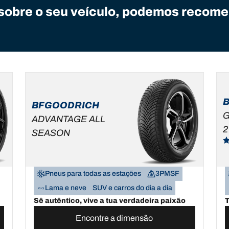
sobre o seu veículo, podemos recome
BFGOODRICH
G
ADVANTAGE ALL
2
SEASON
Pneus para todas as estações
3PMSF
Lama e neve
SUV e carros do dia a dia
Sê autêntico, vive a tua verdadeira paixão
T
Encontre a dimensão