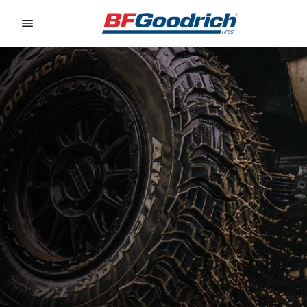
Go to page content
Go to page navigation