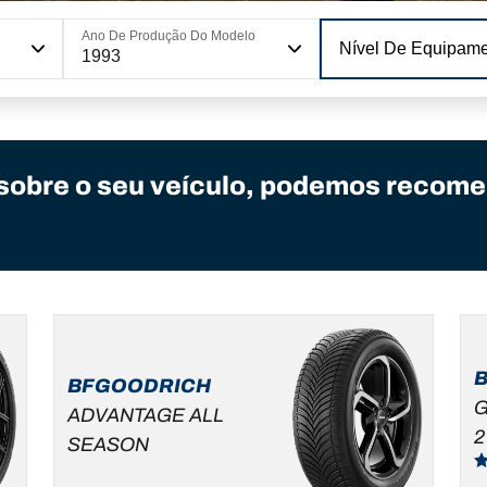
Ano De Produção Do Modelo
Nível De Equipam
1993
sobre o seu veículo, podemos recome
BFGOODRICH
G
ADVANTAGE ALL
2
SEASON