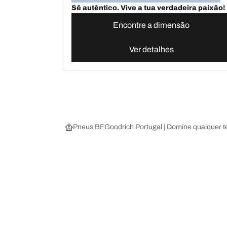
Sê autêntico. Vive a tua verdadeira paixão!
Encontre a dimensão
Ver detalhes
Pneus BFGoodrich Portugal | Domine qualquer t
Escolha o pneu certo
As nossas 
Encontre os pneus adequados para si
BFGoodrich Al
Pneus 4x4/todo-o-terreno
BFGoodrich Tra