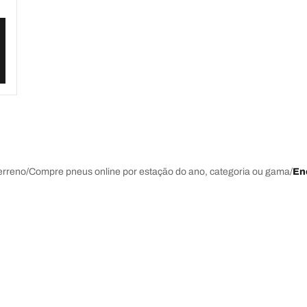
erreno
Compre pneus online por estação do ano, categoria ou gama
En
últimas inovações
Somos a BFGoodrich
A sua configuração
l-Terrain T/A KO3
A nossa história
il-terrain T/A
Parcerias