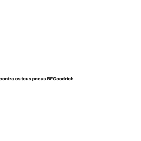
contra os teus pneus BFGoodrich
Ajuda e suporte
Contacte-nos
Conselhos