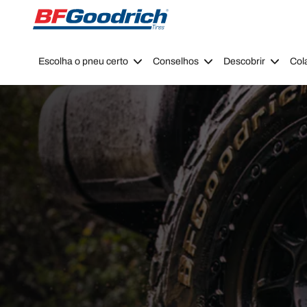
Go to page content
Go to page navigation
Escolha o pneu certo
Conselhos
Descobrir
Col