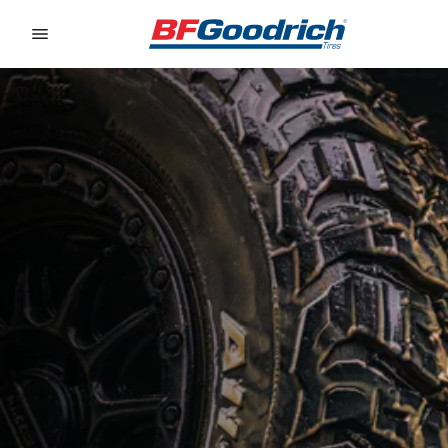
Go to page content
Go to page navigation