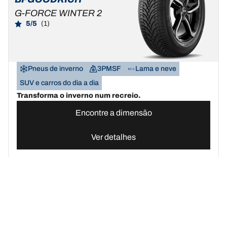
G-FORCE WINTER 2
5/5
(1)
Pneus de inverno
3PMSF
Lama e neve
SUV e carros do dia a dia
Transforma o inverno num recreio.
Encontre a dimensão
Ver detalhes
Pneus BFGoodrich Portugal | Domine qualquer terreno
Compre pn