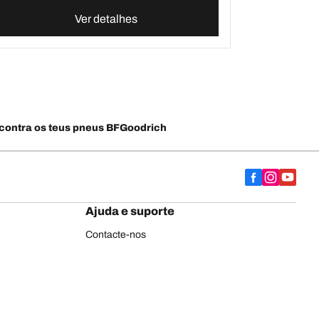
Ver detalhes
contra os teus pneus BFGoodrich
Ajuda e suporte
Contacte-nos
Conselhos
Etiqueta europeia de pneus
BFGoodrich para pneus de camião