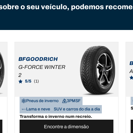
sobre o seu veículo, podemos recome
BFGOODRICH
G-FORCE WINTER
A
2
5/5
(1)
Pneus de inverno
3PMSF
S
Lama e neve
SUV e carros do dia a dia
Transforma o inverno num recreio.
Encontre a dimensão