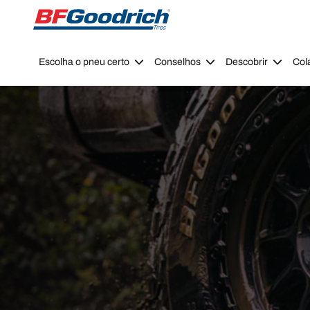
Go to page content
Go to page navigation
Escolha o pneu certo
Conselhos
Descobrir
Col