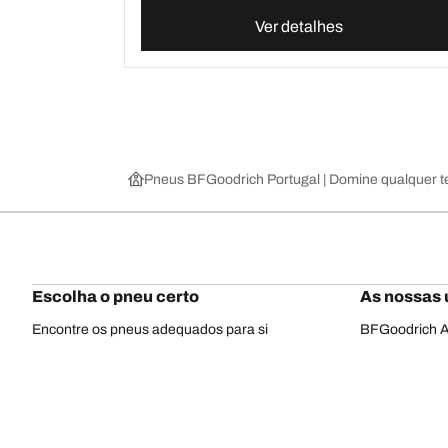
Ver detalhes
Pneus BFGoodrich Portugal | Domine qualquer t
Escolha o pneu certo
As nossas 
Encontre os pneus adequados para si
BFGoodrich Al
Pneus 4x4/todo-o-terreno
BFGoodrich Tra
Pneus para estrada, carros e SUV
BFGoodrich M
Navegar por construtor
BFGoodrich A
Navegar por gama
BFGoodrich 