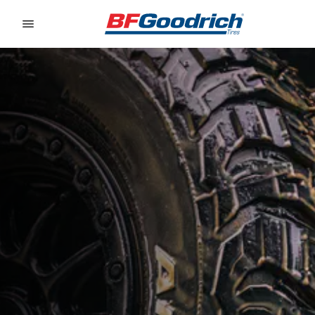
Go to page content
Go to page navigation