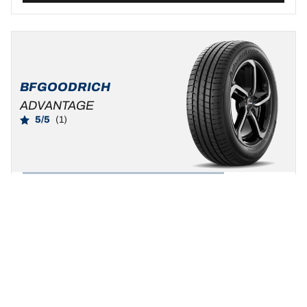
BFGOODRICH
ADVANTAGE
5/5
(1)
Pneus de verão
SUV e carros do dia a dia
Sê autêntico. Vive a tua verdadeira paixão!
Encontre a dimensão
Ver detalhes