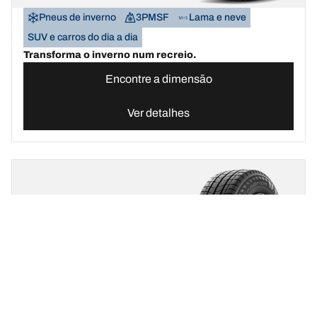
Pneus de inverno
3PMSF
Lama e neve
SUV e carros do dia a dia
Transforma o inverno num recreio.
Encontre a dimensão
Ver detalhes
BFGOODRICH
ACTIVAN WINTER 2
Inovação mais recente
Pneus de inverno
3PMSF