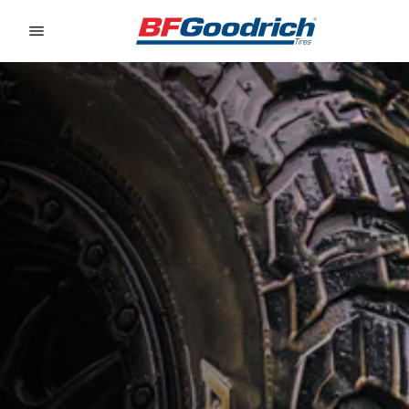
Go to page content
Go to page navigation