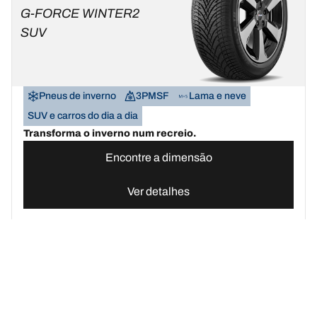
G-FORCE WINTER2
SUV
Pneus de inverno
3PMSF
Lama e neve
SUV e carros do dia a dia
Transforma o inverno num recreio.
Encontre a dimensão
Ver detalhes
Pneus BFGoodrich Portugal | Domine qualquer terreno
Compre pn