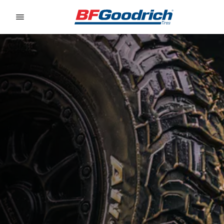
Go to page content
Go to page navigation