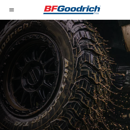
Go to page content
Go to page navigation