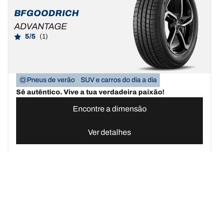
BFGOODRICH
ADVANTAGE
5/5
(1)
Pneus de verão
SUV e carros do dia a dia
Sê autêntico. Vive a tua verdadeira paixão!
Encontre a dimensão
Ver detalhes
Pneus BFGoodrich Portugal | Domine qualquer terreno
Compre pn