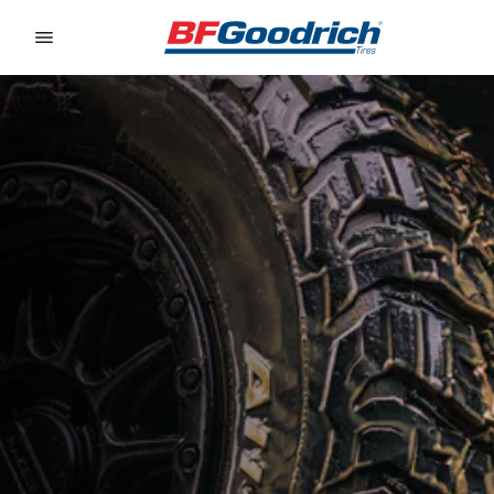
Go to page content
Go to page navigation