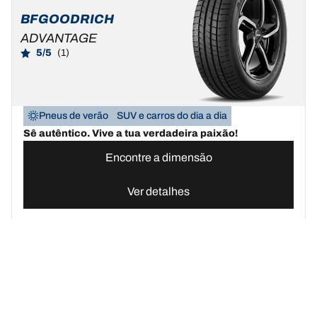
BFGOODRICH
ADVANTAGE
5/5
(1)
Pneus de verão
SUV e carros do dia a dia
Sê autêntico. Vive a tua verdadeira paixão!
Encontre a dimensão
Ver detalhes
Pneus BFGoodrich Portugal | Domine qualquer terreno
Compre pn