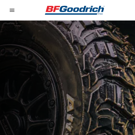
Go to page content
Go to page navigation