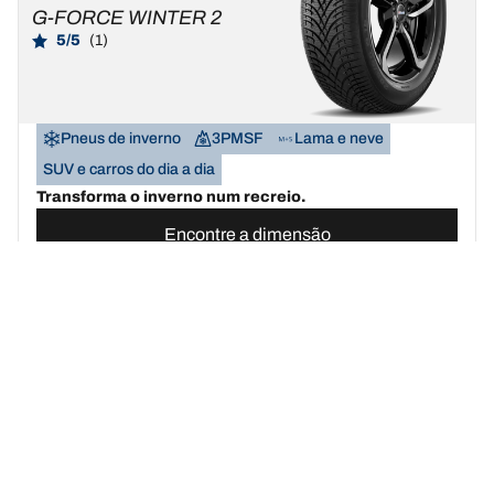
G-FORCE WINTER 2
5/5
(1)
Pneus de inverno
3PMSF
Lama e neve
SUV e carros do dia a dia
Transforma o inverno num recreio.
Encontre a dimensão
Ver detalhes
BFGOODRICH
G-FORCE WINTER2