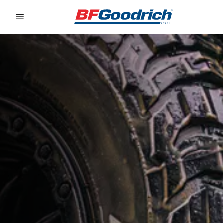
Go to page content
Go to page navigation