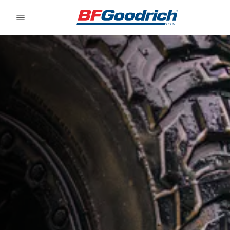
Go to page content
Go to page navigation