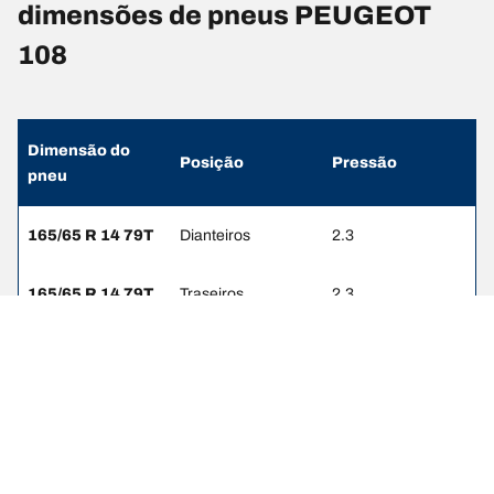
dimensões de pneus PEUGEOT
108
Dimensão do
Posição
Pressão
pneu
165/65 R 14 79T
Dianteiros
2.3
165/65 R 14 79T
Traseiros
2.3
165/60 R 15 77H
Dianteiros
2.3
165/60 R 15 77H
Traseiros
2.3
165/65 R 14 83T
Dianteiros
2.3