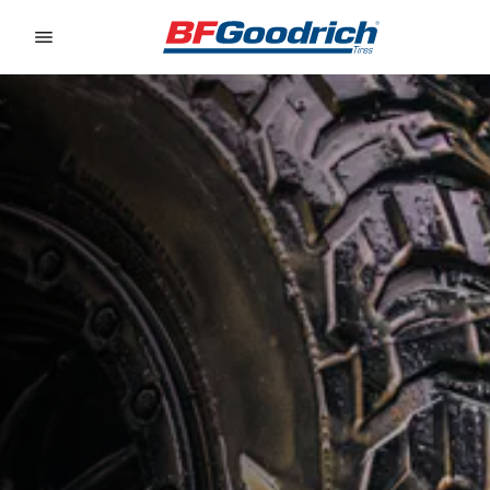
Go to page content
Go to page navigation