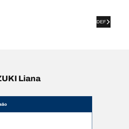
DEF
UKI Liana
são