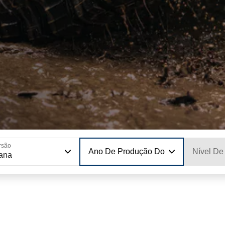
rsão
Ano De Produção Do Modelo
Nível De
ana