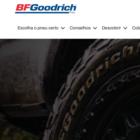
Go to page content
Go to page navigation
Escolha o pneu certo
Conselhos
Descobrir
Col