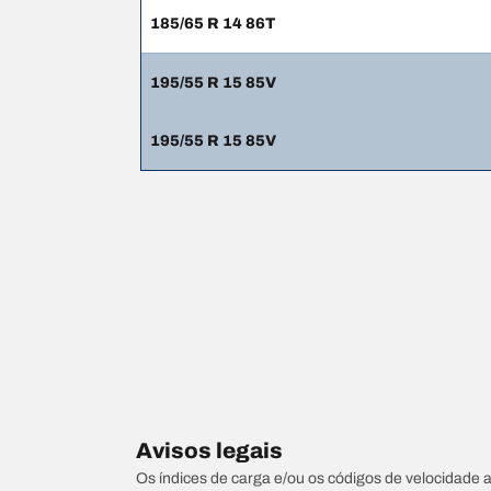
185/65 R 14 86T
195/55 R 15 85V
195/55 R 15 85V
Avisos legais
Os índices de carga e/ou os códigos de velocidade 