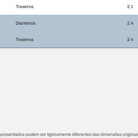
Traseiros
2.1
Dianteiros
2.4
Traseiros
2.4
apresentados podem ser ligeiramente diferentes das dimensões originais