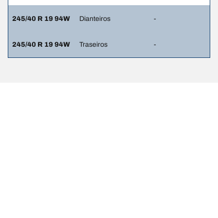
245/40 R 19 94W
Dianteiros
-
245/40 R 19 94W
Traseiros
-
Avisos legais
Os índices de carga e/ou os códigos de velocidade apresentados
podem ser ligeiramente diferentes das dimensões originais
especificadas na etiqueta do veículo. Como profissional
qualificado, o seu revendedor de pneus poderá aconselhar ao:
1. informar se o índice de carga ou o código de velocidade dos
pneus de substituição é diferente dos pneus de origem;
2. determinar se a pressão dos pneus deve ser ajustada para a