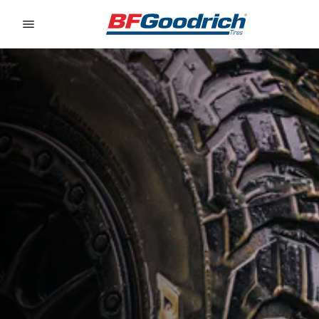
Go to page content
Go to page navigation