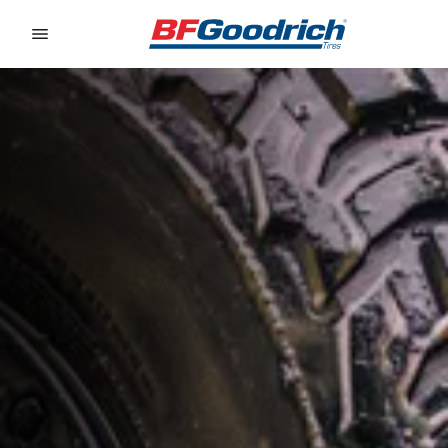
Go to page content
Go to page navigation