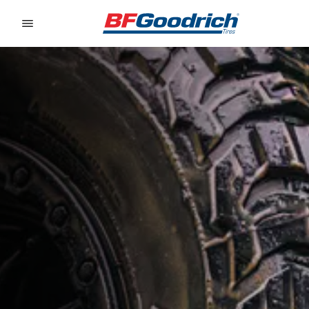
Go to page content
Go to page navigation