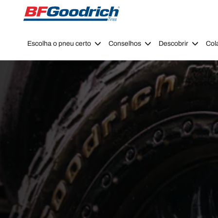
Go to page content
Go to page navigation
Escolha o pneu certo
Conselhos
Descobrir
Col