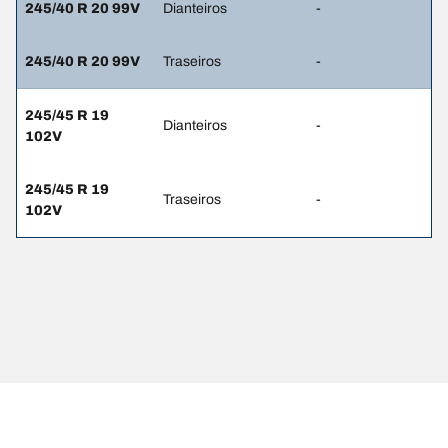
245/40 R 20 99V
Dianteiros
-
245/40 R 20 99V
Traseiros
-
245/45 R 19
Dianteiros
-
102V
245/45 R 19
Traseiros
-
102V
Avisos legais
Os índices de carga e/ou os códigos de velocidade apresentados