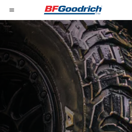
Go to page content
Go to page navigation