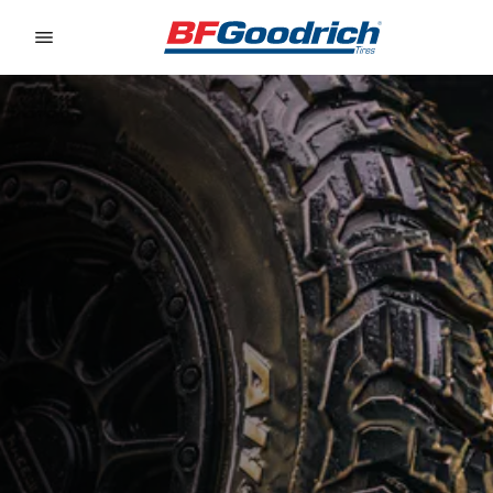
Go to page content
Go to page navigation