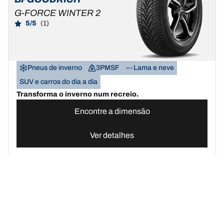
G-FORCE WINTER 2
5/5
(1)
Pneus de inverno
3PMSF
Lama e neve
SUV e carros do dia a dia
Transforma o inverno num recreio.
Encontre a dimensão
Ver detalhes
Pneus BFGoodrich Portugal | Domine qualquer terreno
Compre pn