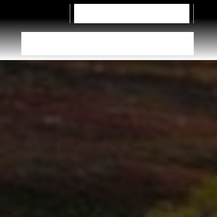
Contacte-nos
Camiões
Escolha o pneu certo
Encontre revendedor