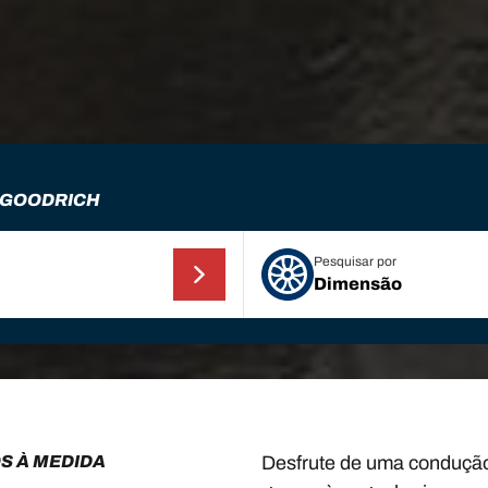
FGOODRICH
Pesquisar por
Dimensão
S À MEDIDA
Desfrute de uma condução