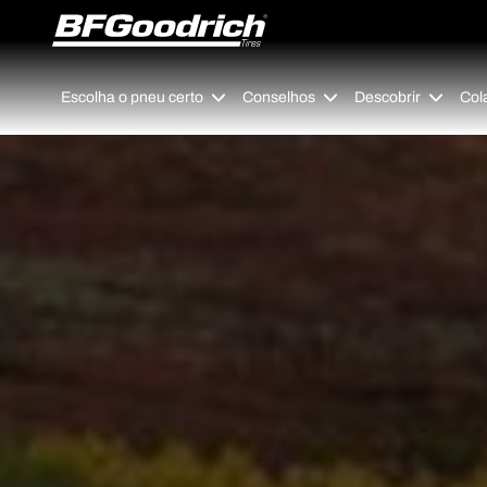
Go to page content
Go to page navigation
Escolha o pneu certo
Conselhos
Descobrir
Col