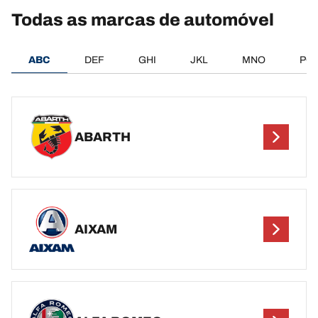
Todas as marcas de automóvel
ABC
DEF
GHI
JKL
MNO
PQ
ABARTH
AIXAM