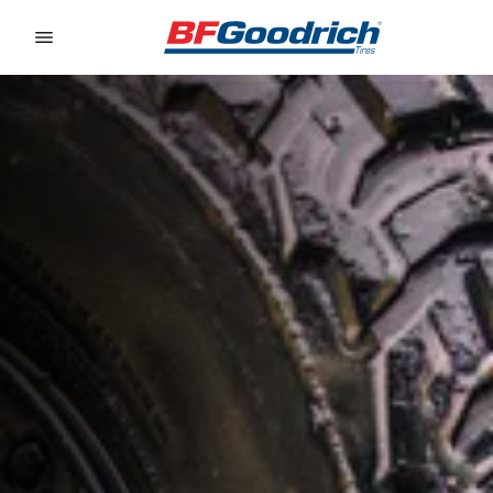
Go to page content
Go to page navigation