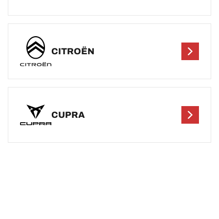
CITROËN
CUPRA
DEF
Precisa de substituir os seus pneus? Qualquer que seja o
seu veículo, propomos-lhe uma vasta gama de pneus