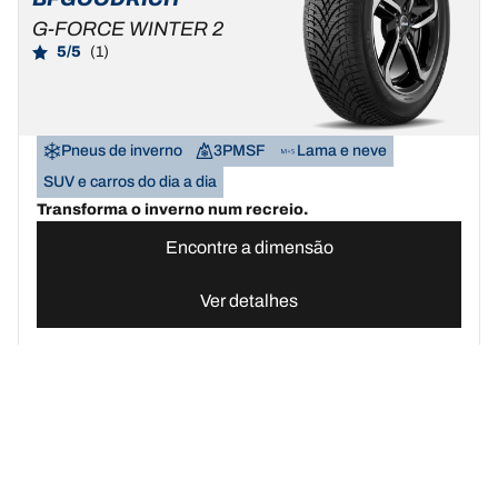
G-FORCE WINTER 2
5/5
(1)
Pneus de inverno
3PMSF
Lama e neve
SUV e carros do dia a dia
Transforma o inverno num recreio.
Encontre a dimensão
Ver detalhes
Pneus BFGoodrich Portugal | Domine qualquer terreno
Compre pn