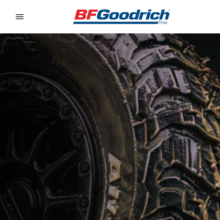
Go to page content
Go to page navigation