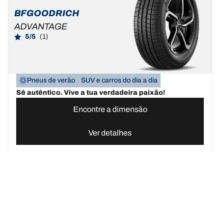
BFGOODRICH
ADVANTAGE
5/5
(1)
Pneus de verão
SUV e carros do dia a dia
Sê autêntico. Vive a tua verdadeira paixão!
Encontre a dimensão
Ver detalhes
Pneus BFGoodrich Portugal | Domine qualquer terreno
Compre pn