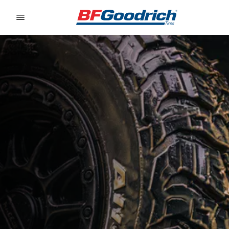
Go to page content
Go to page navigation