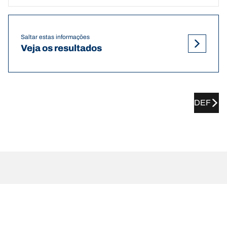
Saltar estas informações
Veja os resultados
DEF
Recomendações de pressão e
dimensões de pneus AIXAM