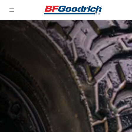
Go to page content
Go to page navigation