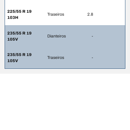
225/55 R 19
Traseiros
2.8
103H
235/55 R 19
Dianteiros
-
105V
235/55 R 19
Traseiros
-
105V
Avisos legais
Os índices de carga e/ou os códigos de velocidade apresentados