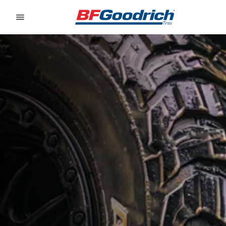
Go to page content
Go to page navigation