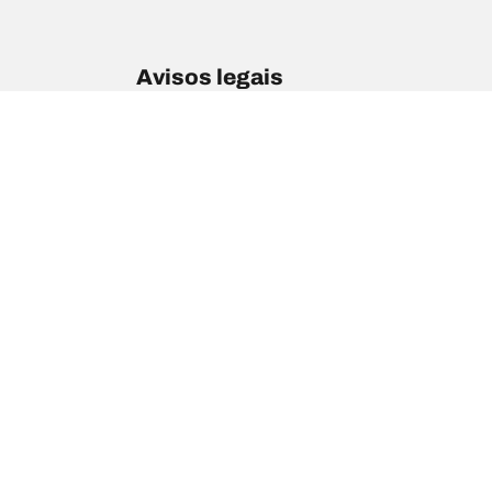
Avisos legais
Os índices de carga e/ou os códigos de velocidade 
profissional qualificado, o seu revendedor de pneu
1. informar se o índice de carga ou o código de vel
2. determinar se a pressão dos pneus deve ser ajus
/
Qx50
QX50