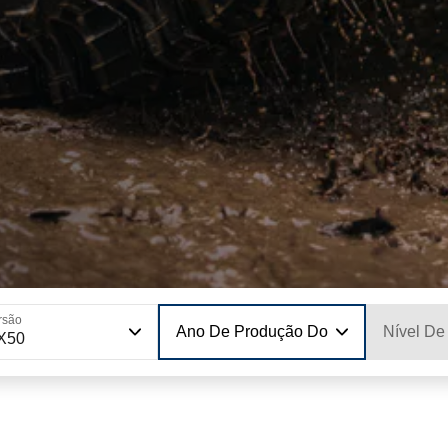
rsão
Ano De Produção Do Modelo
Nível De
X50