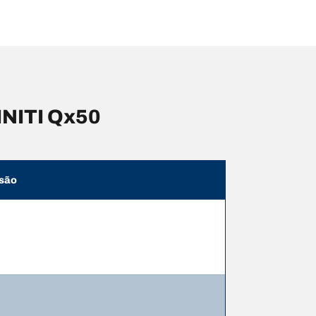
INITI Qx50
são