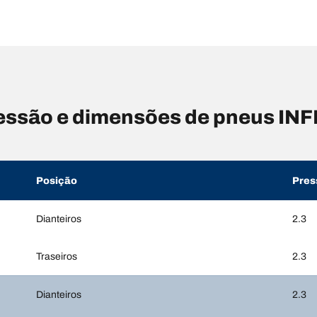
ssão e dimensões de pneus INF
Posição
Pres
Dianteiros
2.3
Traseiros
2.3
Dianteiros
2.3