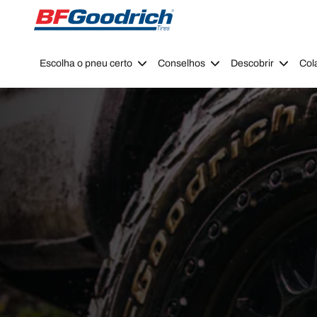
Go to page content
Go to page navigation
Escolha o pneu certo
Conselhos
Descobrir
Col