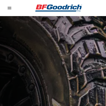
Go to page content
Go to page navigation