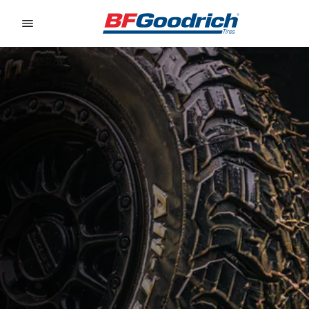
Go to page content
Go to page navigation