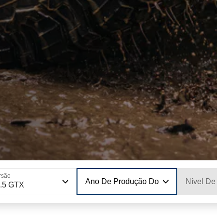
rsão
Ano De Produção Do Modelo
Nível De
.5 GTX