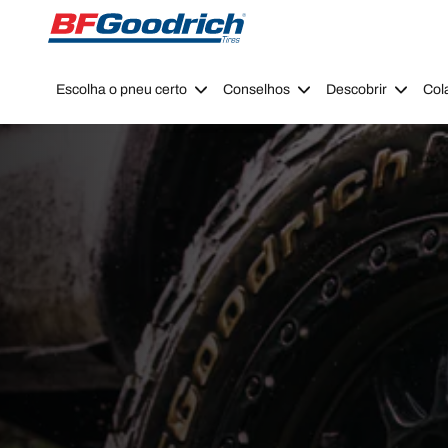
Go to page content
Go to page navigation
Escolha o pneu certo
Conselhos
Descobrir
Col