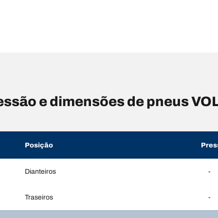
essão e dimensões de pneus V
Posição
Pres
Dianteiros
-
Traseiros
-