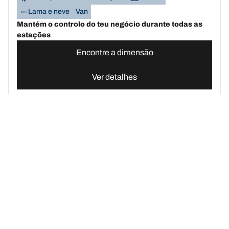
Lama e neve
Van
Mantém o controlo do teu negócio durante todas as
estações
Encontre a dimensão
Ver detalhes
BFGOODRICH
G-FORCE WINTER2
SUV
Pneus de inverno
3PMSF
Lama e neve