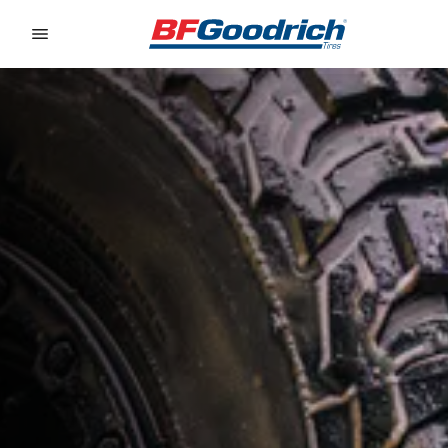
Go to page content
Go to page navigation