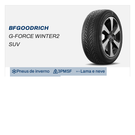
BFGOODRICH
G-FORCE WINTER2
SUV
Pneus de inverno
3PMSF
Lama e neve
SUV e carros do dia a dia
Transforma o inverno num recreio.
Encontre a dimensão
Ver detalhes