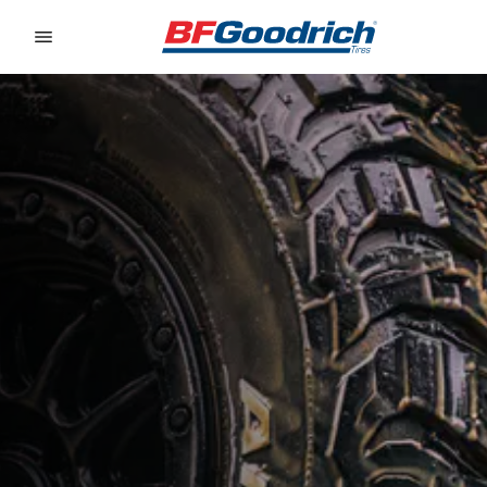
Go to page content
Go to page navigation