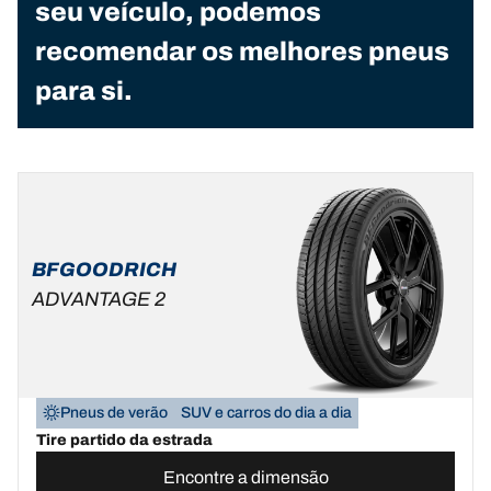
seu veículo, podemos
recomendar os melhores pneus
para si.
BFGOODRICH
ADVANTAGE 2
Pneus de verão
SUV e carros do dia a dia
Tire partido da estrada
Encontre a dimensão