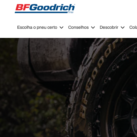
Go to page content
Go to page navigation
Escolha o pneu certo
Conselhos
Descobrir
Col