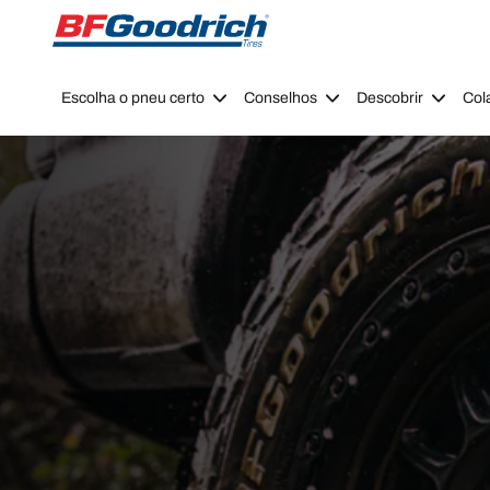
Go to page content
Go to page navigation
Escolha o pneu certo
Conselhos
Descobrir
Col